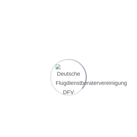
24. Dezember 2025
Weihnachtsgrüße 2024
19. Dezember 2024
Lizenzierung von Flugdienstberatern
17. November 2019
How to become a #flightdispatcher?
25. Januar 2019
SCHLAGWÖRTER
AUS- UND WEITERBILDUNG
COLD WEATHER OPERATION
COLD WETHER OPERATION
CONTINGENCY FUEL
COST INDEX
CWO
DISPATCH
ETOPS