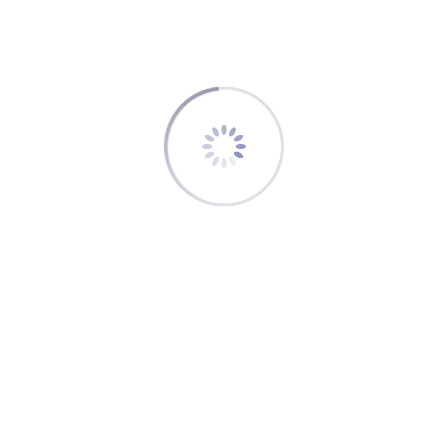
so senden Sie uns einfach ihr Jobangebot und wir
veröffentlichen es so schnell wie möglich.
Vielen Dank
Björn Lebershausen
Webmaster für die Deutsche
Flugdienstberatervereinigung
MAIL
Stellenmarkt
,
weitere Neuigkeiten