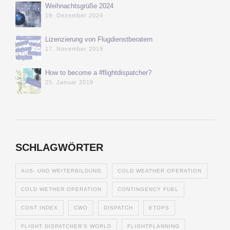
Weihnachtsgrüße 2024
19. Dezember 2024
Lizenzierung von Flugdienstberatern
17. November 2019
How to become a #flightdispatcher?
25. Januar 2019
SCHLAGWÖRTER
AUS- UND WEITERBILDUNG
COLD WEATHER OPERATION
COLD WETHER OPERATION
CONTINGENCY FUEL
COST INDEX
CWO
DISPATCH
ETOPS
FLIGHT DISPATCHER'S WORLD
FLIGHTPLANNING