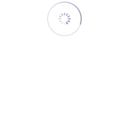
20. Dezember 2020
Weihnachtsgrüße 2025
24. Dezember 2025
Weihnachtsgrüße 2024
19. Dezember 2024
Lizenzierung von Flugdienstberatern
17. November 2019
How to become a #flightdispatcher?
25. Januar 2019
SCHLAGWÖRTER
AUS- UND WEITERBILDUNG
COLD WEATHER OPERATION